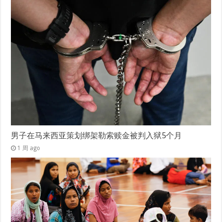
男子在马来西亚策划绑架勒索赎金被判入狱5个月
1 周 ago