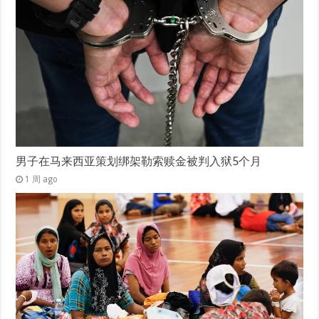
男子在马来西亚策划绑架勒索赎金被判入狱5个月
1 周 ago