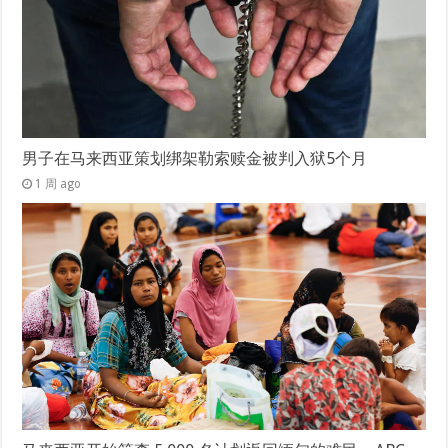
男子在马来西亚策划绑架勒索赎金被判入狱5个月
1 周 ago