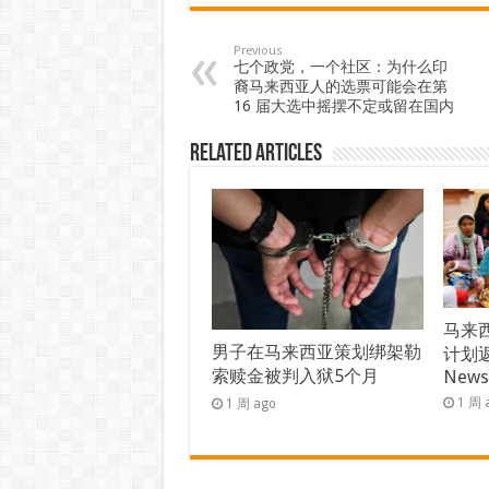
Previous
七个政党，一个社区：为什么印
裔马来西亚人的选票可能会在第
16 届大选中摇摆不定或留在国内
Related Articles
马来西
男子在马来西亚策划绑架勒
计划返
索赎金被判入狱5个月
New
1 周 
1 周 ago