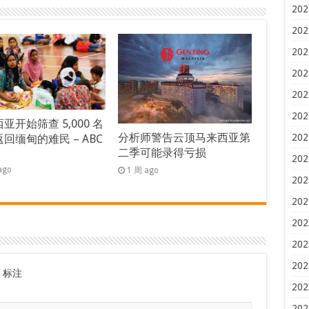
202
202
202
202
202
202
亚开始筛查 5,000 名
分析师警告云顶马来西亚第
202
回缅甸的难民 – ABC
二季可能录得亏损
s
202
ago
1 周 ago
202
202
202
202
202
标注
202
202