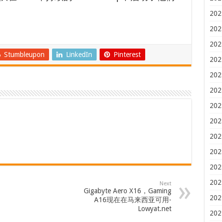
202
202
202
Stumbleupon
LinkedIn
Pinterest
202
202
202
202
202
202
202
202
202
Next
Gigabyte Aero X16，Gaming
202
A16现在在马来西亚可用-
Lowyat.net
202