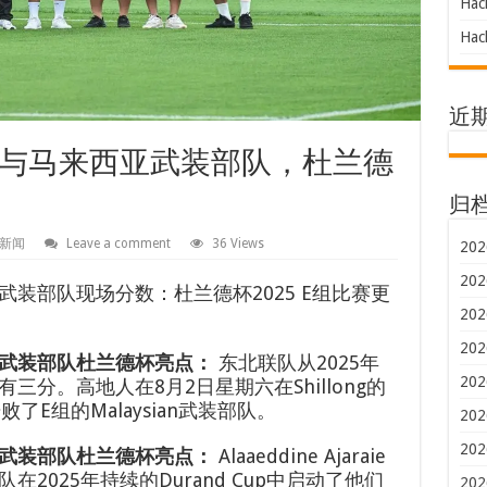
Hac
Hac
近
与马来西亚武装部队，杜兰德
归
新闻
Leave a comment
36 Views
202
202
装部队现场分数：杜兰德杯2025 E组比赛更
202
202
武装部队杜兰德杯亮点：
东北联队从2025年
202
分。高地人在8月2日星期六在Shillong的
-1击败了E组的Malaysian武装部队。
202
202
亚武装部队杜兰德杯亮点：
Alaaeddine Ajaraie
2025年持续的Durand Cup中启动了他们
202