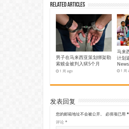
Related Articles
马来西
男子在马来西亚策划绑架勒
计划返
索赎金被判入狱5个月
New
1 周 
1 周 ago
发表回复
您的邮箱地址不会被公开。
必填项已用
*
评论
*